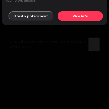
těchto systémech.
Přesto pokračovat
Více info
K tomuto videu není momentálně dostupný
žádný popis.