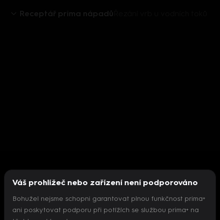
Receptář prima nápadů
Řezání vrb u vodních toků
Váš prohlížeč nebo zařízení není podporováno
Bohužel nejsme schopni garantovat plnou funkčnost prima+
ani poskytovat podporu při potížích se službou prima+ na
Nepodařilo se inicializovat přehrávač