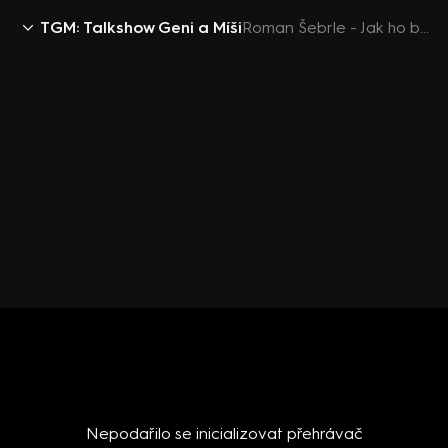
TGM: Talkshow Geni a Míši
Roman Šebrle - Jak ho baví moderování
Nepodařilo se inicializovat přehrávač