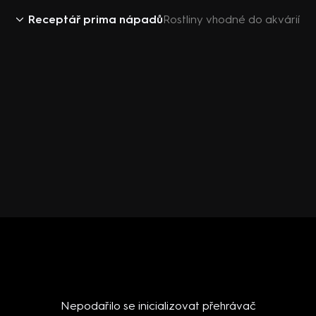
Receptář prima nápadů
Rostliny vhodné do akvárií
Nepodařilo se inicializovat přehrávač