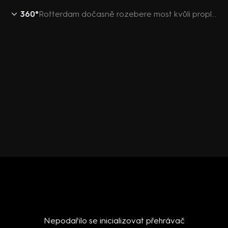
360°
Rotterdam dočasně rozebere most kvůli proplutí Bezosovy jachty
Nepodařilo se inicializovat přehrávač