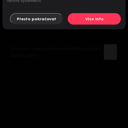
těchto systémech.
Přesto pokračovat
Více info
K tomuto videu není momentálně dostupný
žádný popis.