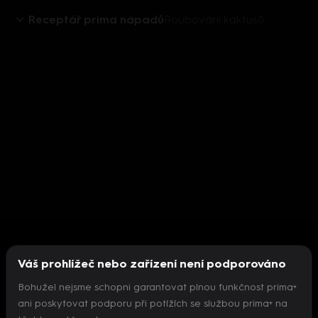
Receptář prima nápadů
Roubování kaktusů
Váš prohlížeč nebo zařízení není podporováno
Bohužel nejsme schopni garantovat plnou funkčnost prima+
ani poskytovat podporu při potížích se službou prima+ na
Nepodařilo se inicializovat přehrávač