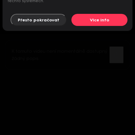
těchto systémech.
Přesto pokračovat
Více info
K tomuto videu není momentálně dostupný
žádný popis.