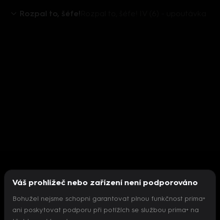
Rozpal to, šéfe!
Rozpal to, šéfe! IV (6) - upoutávka
Váš prohlížeč nebo zařízení není podporováno
Bohužel nejsme schopni garantovat plnou funkčnost prima+
ani poskytovat podporu při potížích se službou prima+ na
Nepodařilo se inicializovat přehrávač