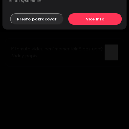
těchto systémech.
Přesto pokračovat
Více info
K tomuto videu není momentálně dostupný
žádný popis.