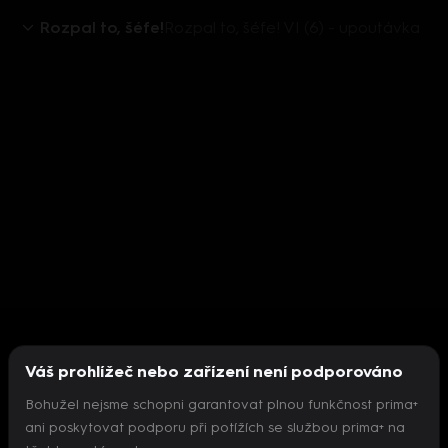
Rozpal to, šéfe!
Rozpal to, šéfe! VI (6) - upoutávka
Váš prohlížeč nebo zařízení není podporováno
Bohužel nejsme schopni garantovat plnou funkčnost prima+
ani poskytovat podporu při potížích se službou prima+ na
Nepodařilo se inicializovat přehrávač