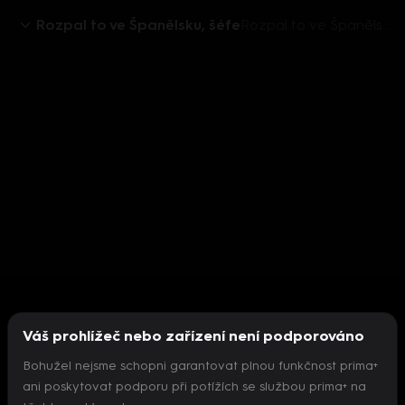
Rozpal to ve Španělsku, šéfe
Rozpal to ve Španělsku, šéfe! (5) - upoutávka
Váš prohlížeč nebo zařízení není podporováno
Bohužel nejsme schopni garantovat plnou funkčnost prima+
ani poskytovat podporu při potížích se službou prima+ na
Nepodařilo se inicializovat přehrávač