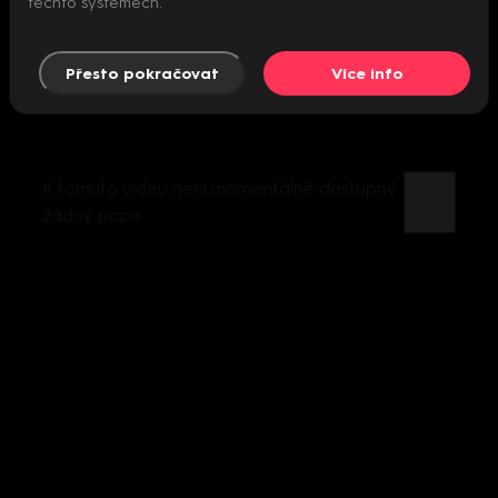
těchto systémech.
Přesto pokračovat
Více info
K tomuto videu není momentálně dostupný
žádný popis.