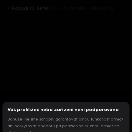
Rozpal to, šéfe!
RTŠ! - Jak šéf dře v tělocvičně
Váš prohlížeč nebo zařízení není podporováno
Bohužel nejsme schopni garantovat plnou funkčnost prima+
ani poskytovat podporu při potížích se službou prima+ na
Nepodařilo se inicializovat přehrávač