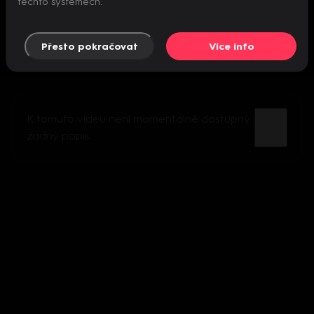
těchto systémech.
Přesto pokračovat
Více info
K tomuto videu není momentálně dostupný
žádný popis.