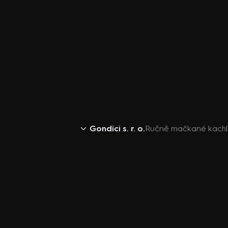
Gondíci s. r. o.
Ručně mačkané kach