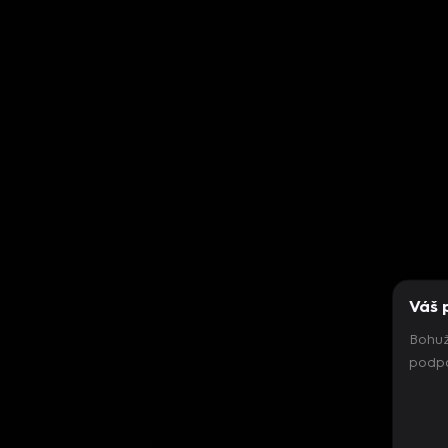
Váš 
Bohuž
podpo