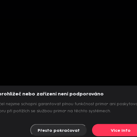
prohlížeč nebo zařízení není podporováno
el nejsme schopni garantovat plnou funkčnost prima+ ani poskytov
ru při potížích se službou prima+ na těchto systémech.
Přesto pokračovat
Více info