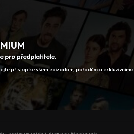
REMIUM
 pro předplatitele.
skejte přístup ke všem epizodám, pořadům a exkluzivním