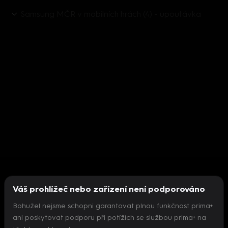
Samsung MČR v mobilních hrách (4) - upoutávka
Váš prohlížeč nebo zařízení není podporováno
Bohužel nejsme schopni garantovat plnou funkčnost prima+
ani poskytovat podporu při potížích se službou prima+ na
Nepodařilo se inicializovat přehrávač