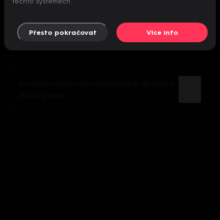
těchto systémech.
Přesto pokračovat
Více info
K tomuto videu není momentálně dostupný
žádný popis.