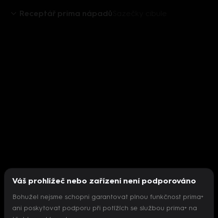
Receptář prima nápadů
Sazečky cibule
Váš prohlížeč nebo zařízení není podporováno
Bohužel nejsme schopni garantovat plnou funkčnost prima+
ani poskytovat podporu při potížích se službou prima+ na
Nepodařilo se inicializovat přehrávač