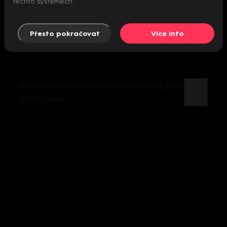
těchto systémech.
Přesto pokračovat
Více info
K tomuto videu není momentálně dostupný
žádný popis.