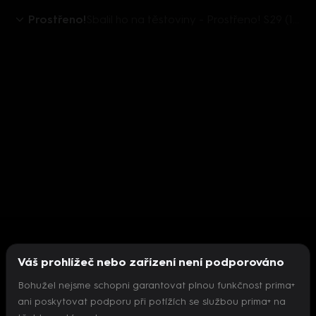
Prostřeno!
Sbalil ho na těstoviny - Prostřeno! S29 (164)
Váš prohlížeč nebo zařízení není podporováno
Bohužel nejsme schopni garantovat plnou funkčnost prima+
ani poskytovat podporu při potížích se službou prima+ na
Nepodařilo se inicializovat přehrávač