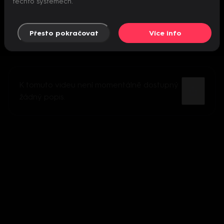
těchto systémech.
Přesto pokračovat
Více info
K tomuto videu není momentálně dostupný
žádný popis.