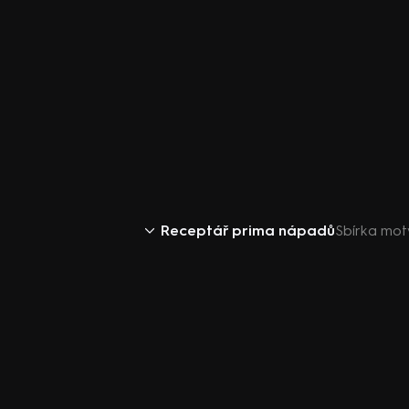
Receptář prima nápadů
Sbírka motý