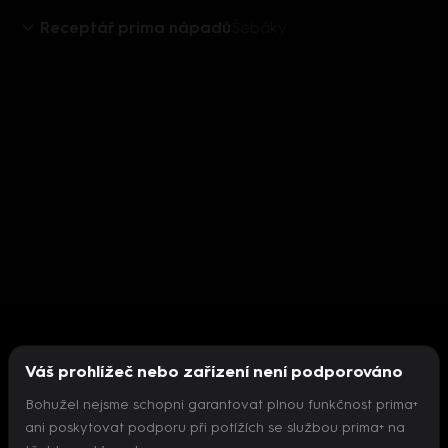
Receptář prima nápadů
Šebáky
Váš prohlížeč nebo zařízení není podporováno
Bohužel nejsme schopni garantovat plnou funkčnost prima+
ani poskytovat podporu při potížích se službou prima+ na
Nepodařilo se inicializovat přehrávač