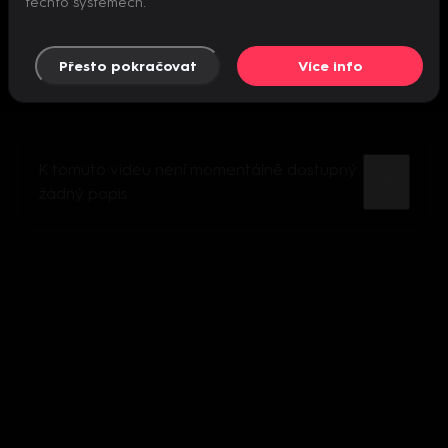
těchto systémech.
Přesto pokračovat
Více info
K tomuto videu není momentálně dostupný
žádný popis.