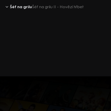
Šéf na grilu
Šéf na grilu II - Hovězí hřbet