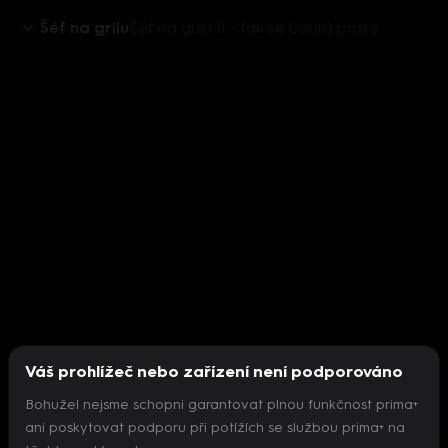
Šéf na grilu
Šéf na grilu II - Jak se bourá prase
Váš prohlížeč nebo zařízení není podporováno
Bohužel nejsme schopni garantovat plnou funkčnost prima+
ani poskytovat podporu při potížích se službou prima+ na