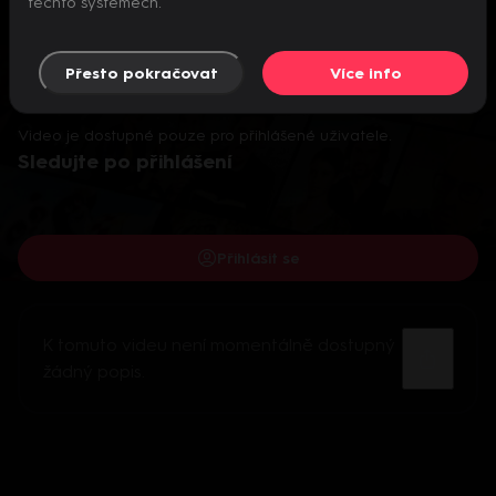
těchto systémech.
Přesto pokračovat
Více info
Video je dostupné pouze pro přihlášené uživatele.
Sledujte po přihlášení
Přihlásit se
K tomuto videu není momentálně dostupný
žádný popis.