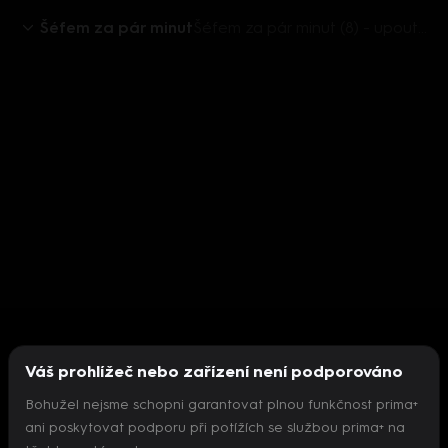
Šéfem za pár minut
Šéfem za pár minut (8) - upoutávka
Váš prohlížeč nebo zařízení není podporováno
Bohužel nejsme schopni garantovat plnou funkčnost prima+
ani poskytovat podporu při potížích se službou prima+ na
Nepodařilo se inicializovat přehrávač