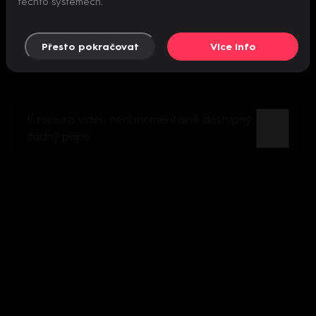
těchto systémech.
Přesto pokračovat
Více info
K tomuto videu není momentálně dostupný
žádný popis.