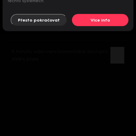
těchto systémech.
Přesto pokračovat
Více info
K tomuto videu není momentálně dostupný
žádný popis.