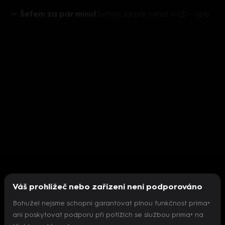
Šéfem za pár minut
Šéfem za pár minut II (2) - upoutávka
Váš prohlížeč nebo zařízení není podporováno
Bohužel nejsme schopni garantovat plnou funkčnost prima+
ani poskytovat podporu při potížích se službou prima+ na
Nepodařilo se inicializovat přehrávač