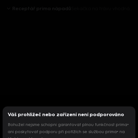
Receptář prima nápadů
Sekačka na trávu vhodná pro ženy
Váš prohlížeč nebo zařízení není podporováno
Bohužel nejsme schopni garantovat plnou funkčnost prima+
ani poskytovat podporu při potížích se službou prima+ na
Nepodařilo se inicializovat přehrávač