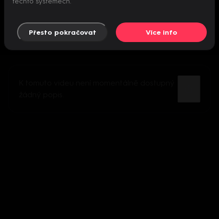
těchto systémech.
Přesto pokračovat
Více info
K tomuto videu není momentálně dostupný
žádný popis.