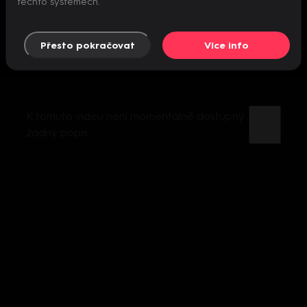
těchto systémech.
Přesto pokračovat
Více info
K tomuto videu není momentálně dostupný
žádný popis.