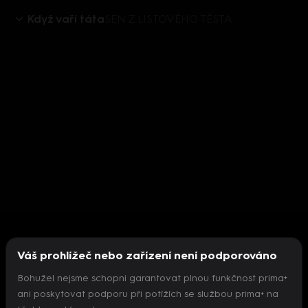
Když vaří táta
SEN Z LISTOVÉHO TĚSTA
Váš prohlížeč nebo zařízení není podporováno
Bohužel nejsme schopni garantovat plnou funkčnost prima+
ani poskytovat podporu při potížích se službou prima+ na
Nepodařilo se inicializovat přehrávač