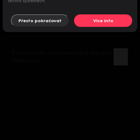
těchto systémech.
Přesto pokračovat
Více info
K tomuto videu není momentálně dostupný
žádný popis.