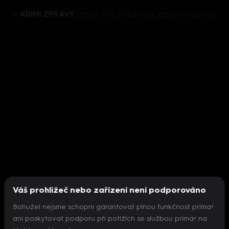
KRIMI ZPRÁVY
Senior měl ohrožovat zbraní svou rodinu. Pak se zastřelil
Váš prohlížeč nebo zařízení není podporováno
Bohužel nejsme schopni garantovat plnou funkčnost prima+
ani poskytovat podporu při potížích se službou prima+ na
Nepodařilo se inicializovat přehrávač