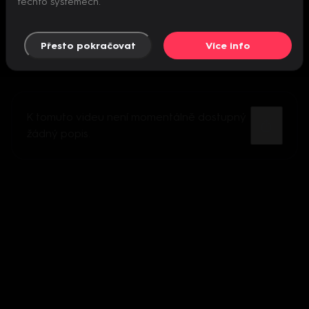
těchto systémech.
Přesto pokračovat
Více info
K tomuto videu není momentálně dostupný
žádný popis.