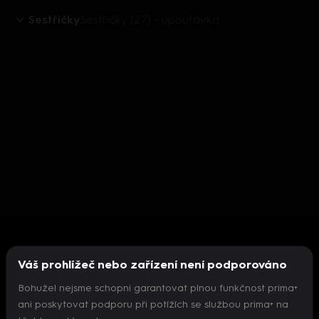
Sestřičky
Sestřičky (27) - upoutávka
Váš prohlížeč nebo zařízení není podporováno
Bohužel nejsme schopni garantovat plnou funkčnost prima+
ani poskytovat podporu při potížích se službou prima+ na
Nepodařilo se inicializovat přehrávač