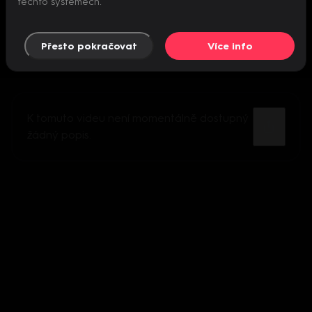
těchto systémech.
Přesto pokračovat
Více info
K tomuto videu není momentálně dostupný
žádný popis.