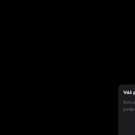
Váš 
Bohuž
podpo