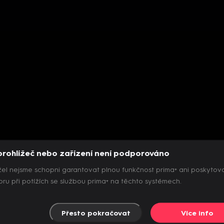
prohlížeč nebo zařízení není podporováno
el nejsme schopni garantovat plnou funkčnost prima+ ani poskytov
ru při potížích se službou prima+ na těchto systémech.
Přesto pokračovat
Více info