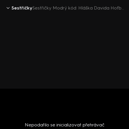
Sestřičky
Sestřičky Modrý kód: Hláška Davida Hofbauera č.5
Nepodařilo se inicializovat přehrávač