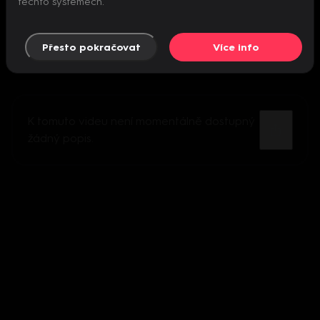
těchto systémech.
Přesto pokračovat
Více info
K tomuto videu není momentálně dostupný
žádný popis.