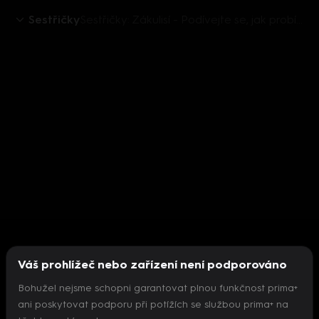
Sestřičky
Sestřičky: Zákulisí - Podívejte se, jak probíhají náročné přípravy operace
Váš prohlížeč nebo zařízení není podporováno
Bohužel nejsme schopni garantovat plnou funkčnost prima+
ani poskytovat podporu při potížích se službou prima+ na
Nepodařilo se inicializovat přehrávač