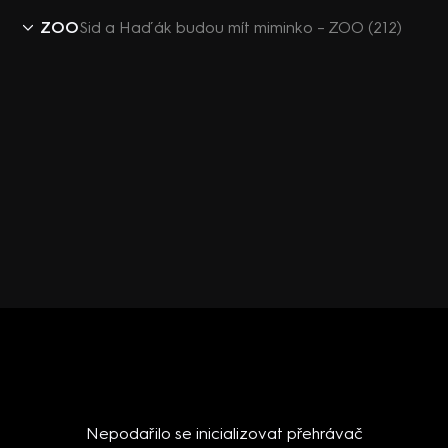
ZOO
Sid a Haďák budou mít miminko – ZOO (212)
Nepodařilo se inicializovat přehrávač