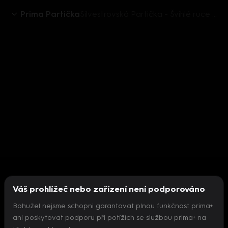
Prima Partička
Silvestrovská Partička - Švihlé ruce - UnCut
Váš prohlížeč nebo zařízení není podporováno
Bohužel nejsme schopni garantovat plnou funkčnost prima+
ani poskytovat podporu při potížích se službou prima+ na