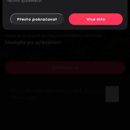
těchto systémech.
Přesto pokračovat
Více info
Video je dostupné pouze pro přihlášené uživatele.
Sledujte po přihlášení
Přihlásit se
K tomuto videu není momentálně dostupný
žádný popis.