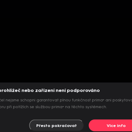
prohlížeč nebo zařízení není podporováno
el nejsme schopni garantovat plnou funkčnost prima+ ani poskytov
ru při potížích se službou prima+ na těchto systémech.
Přesto pokračovat
Více info