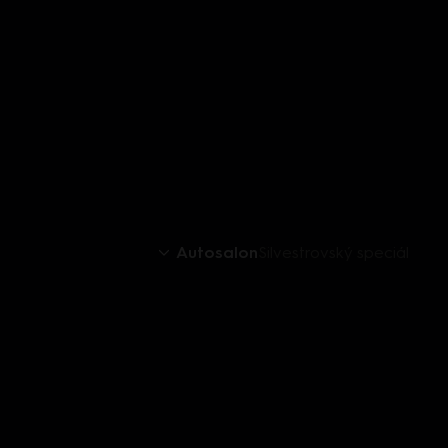
Autosalon
Silvestrovský speciál