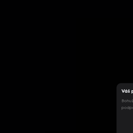
Váš 
Bohuž
podpo