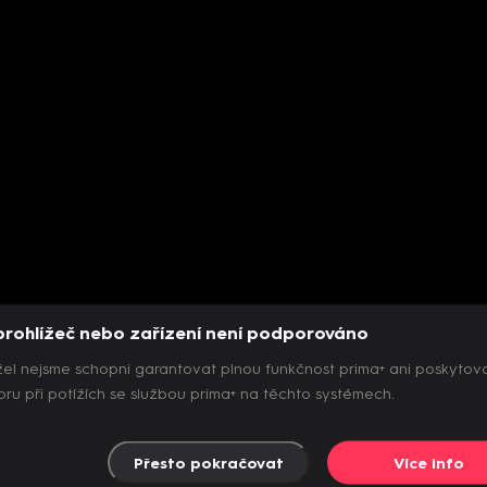
prohlížeč nebo zařízení není podporováno
el nejsme schopni garantovat plnou funkčnost prima+ ani poskytov
ru při potížích se službou prima+ na těchto systémech.
Přesto pokračovat
Více info