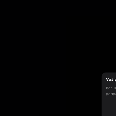
Váš 
Bohuž
podpo