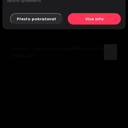
těchto systémech.
Přesto pokračovat
Více info
K tomuto videu není momentálně dostupný
žádný popis.