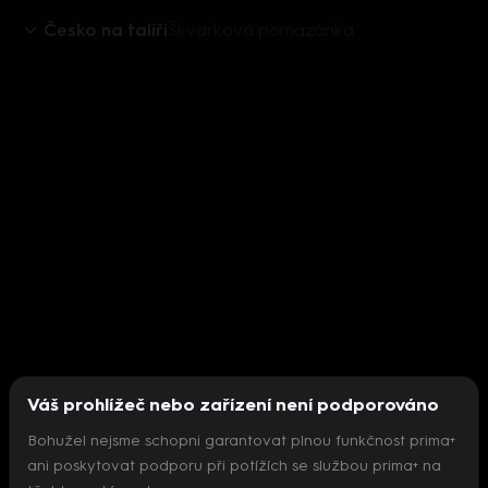
Česko na talíři
Škvarková pomazánka
Váš prohlížeč nebo zařízení není podporováno
Bohužel nejsme schopni garantovat plnou funkčnost prima+
ani poskytovat podporu při potížích se službou prima+ na
Nepodařilo se inicializovat přehrávač