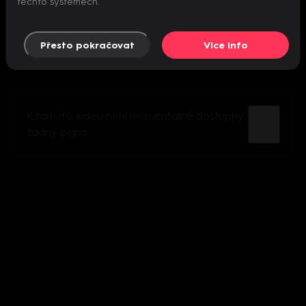
těchto systémech.
Přesto pokračovat
Více info
K tomuto videu není momentálně dostupný
žádný popis.