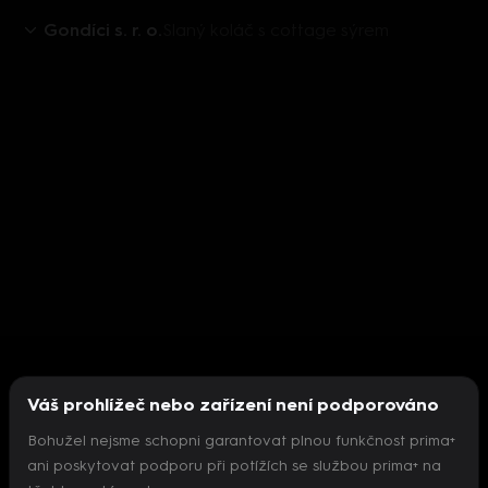
Gondíci s. r. o.
Slaný koláč s cottage sýrem
Váš prohlížeč nebo zařízení není podporováno
Bohužel nejsme schopni garantovat plnou funkčnost prima+
ani poskytovat podporu při potížích se službou prima+ na
Nepodařilo se inicializovat přehrávač