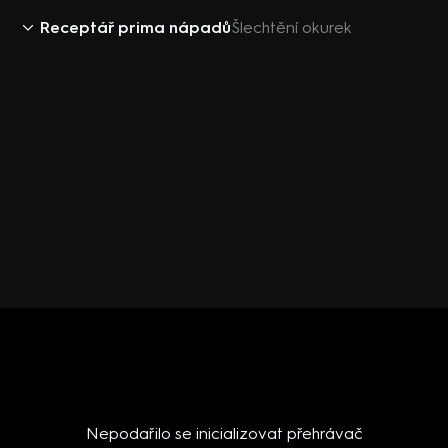
Receptář prima nápadů
Šlechtění okurek
Nepodařilo se inicializovat přehrávač