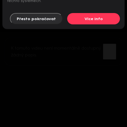
těchto systémech.
Přesto pokračovat
Více info
K tomuto videu není momentálně dostupný
žádný popis.