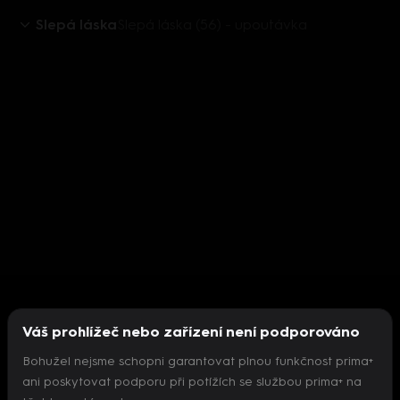
Slepá láska
Slepá láska (56) - upoutávka
Váš prohlížeč nebo zařízení není podporováno
Bohužel nejsme schopni garantovat plnou funkčnost prima+
ani poskytovat podporu při potížích se službou prima+ na
Nepodařilo se inicializovat přehrávač