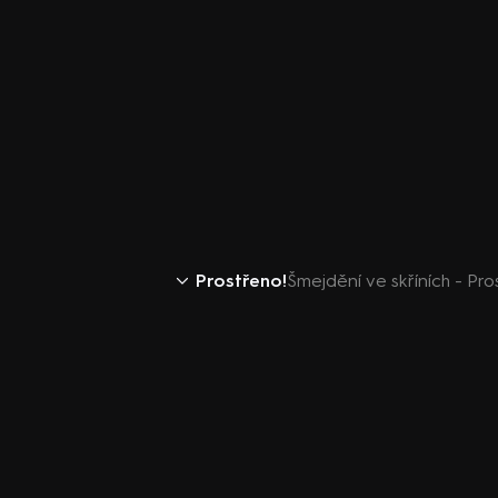
Prostřeno!
Šmejdění ve skříních - Pro