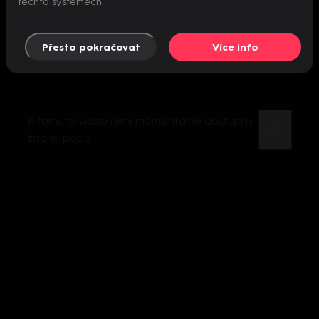
těchto systémech.
Přesto pokračovat
Více info
K tomuto videu není momentálně dostupný
žádný popis.