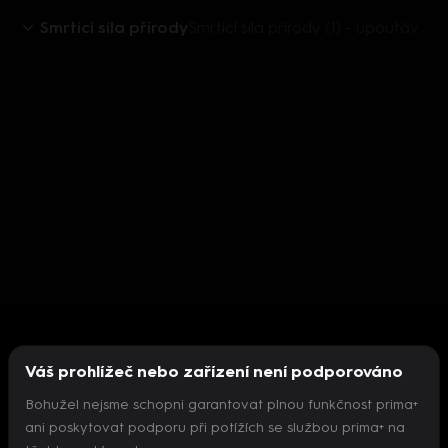
Smrtící síla přírody
Smrtící síla přírody (1) - upoutávka
Váš prohlížeč nebo zařízení není podporováno
Bohužel nejsme schopni garantovat plnou funkčnost prima+
ani poskytovat podporu při potížích se službou prima+ na
Nepodařilo se inicializovat přehrávač