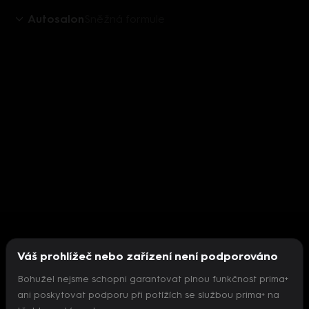
Autosalon
Sněžná formule
Váš prohlížeč nebo zařízení není podporováno
Bohužel nejsme schopni garantovat plnou funkčnost prima+
ani poskytovat podporu při potížích se službou prima+ na
Nepodařilo se inicializovat přehrávač