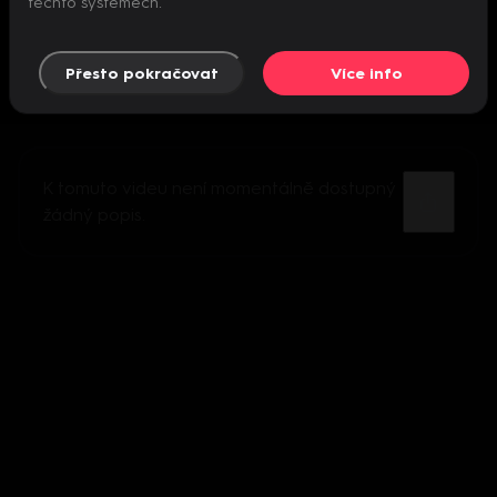
těchto systémech.
Přesto pokračovat
Více info
K tomuto videu není momentálně dostupný
žádný popis.