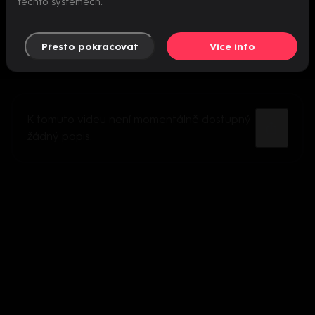
těchto systémech.
Přesto pokračovat
Více info
K tomuto videu není momentálně dostupný
žádný popis.