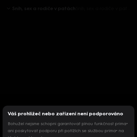
Sníh, sex a rodiče v patách
Sníh, sex a rodiče v patách I (1) - upoutávka
Váš prohlížeč nebo zařízení není podporováno
Bohužel nejsme schopni garantovat plnou funkčnost prima+
ani poskytovat podporu při potížích se službou prima+ na
Nepodařilo se inicializovat přehrávač