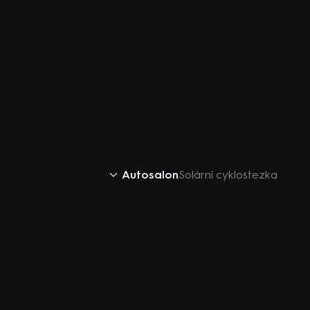
Autosalon
Solární cyklostezka