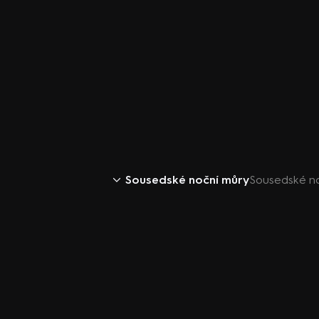
Sousedské noční můry
Sousedské no