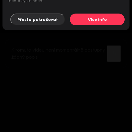
těchto systémech.
Přesto pokračovat
Více info
K tomuto videu není momentálně dostupný
žádný popis.