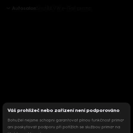
Autosalon
Soutěž VW e-Golf promo
Váš prohlížeč nebo zařízení není podporováno
Bohužel nejsme schopni garantovat plnou funkčnost prima+
ani poskytovat podporu při potížích se službou prima+ na
Nepodařilo se inicializovat přehrávač