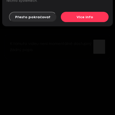
těchto systémech.
Přesto pokračovat
Více info
K tomuto videu není momentálně dostupný
žádný popis.