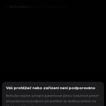
Autosalon
Soutěž o Škoda Fabia
Váš prohlížeč nebo zařízení není podporováno
Bohužel nejsme schopni garantovat plnou funkčnost prima+
ani poskytovat podporu při potížích se službou prima+ na
Nepodařilo se inicializovat přehrávač