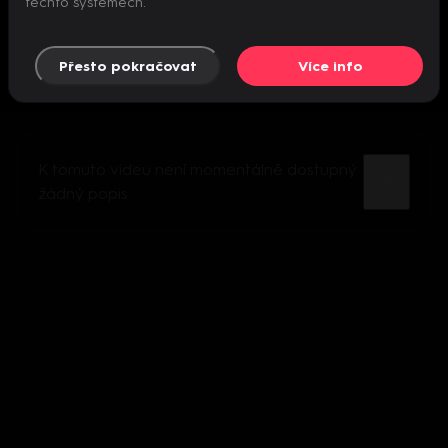
těchto systémech.
Přesto pokračovat
Více info
K tomuto videu není momentálně dostupný
žádný popis.