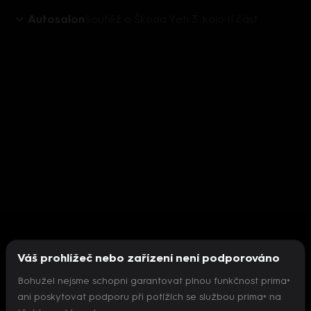
Autosalon
Soutěž o Škoda Yeti 3. kolo II.část
Váš prohlížeč nebo zařízení není podporováno
Bohužel nejsme schopni garantovat plnou funkčnost prima+
ani poskytovat podporu při potížích se službou prima+ na
Nepodařilo se inicializovat přehrávač