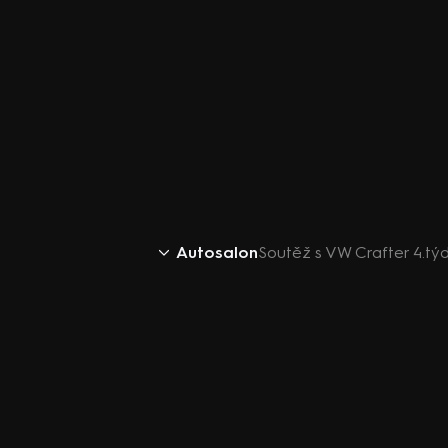
Autosalon
Soutěž s VW Crafter 4.tý