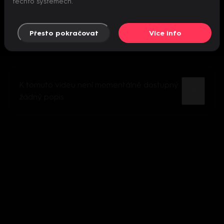
těchto systémech.
Přesto pokračovat
Více info
K tomuto videu není momentálně dostupný
žádný popis.