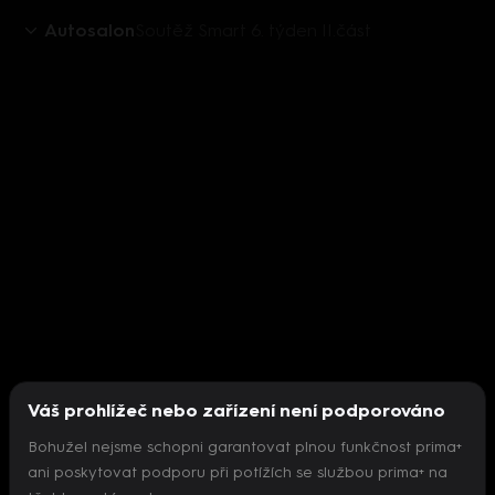
Autosalon
Soutěž Smart 6. týden II.část
Váš prohlížeč nebo zařízení není podporováno
Bohužel nejsme schopni garantovat plnou funkčnost prima+
ani poskytovat podporu při potížích se službou prima+ na
Nepodařilo se inicializovat přehrávač