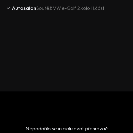
Autosalon
Soutěž VW e-Golf 2.kolo II.část
Nepodařilo se inicializovat přehrávač