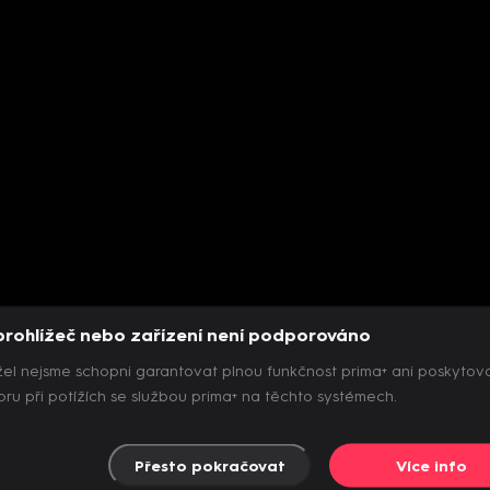
prohlížeč nebo zařízení není podporováno
el nejsme schopni garantovat plnou funkčnost prima+ ani poskytov
ru při potížích se službou prima+ na těchto systémech.
Přesto pokračovat
Více info