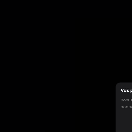
Váš 
Bohuž
podpo