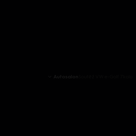
Autosalon
Soutěž VW e-Golf 7.kolo